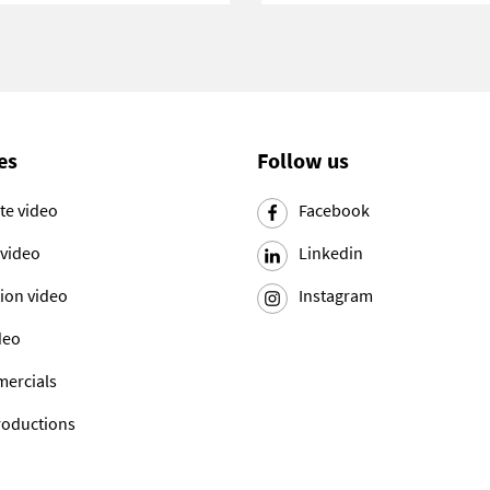
es
Follow us
te video
Facebook
 video
Linkedin
ion video
Instagram
deo
ercials
roductions