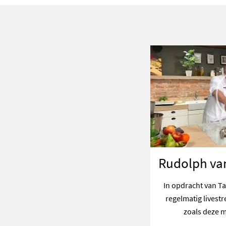
Rudolph va
In opdracht van T
regelmatig livestr
zoals deze 