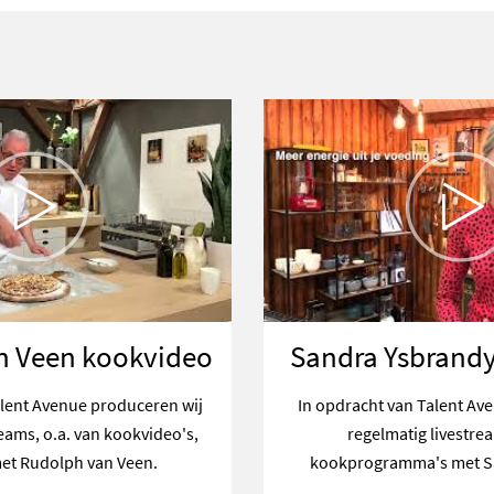
n Veen kookvideo
Sandra Ysbrandy
alent Avenue produceren wij
In opdracht van Talent Av
eams, o.a. van kookvideo's,
regelmatig livestre
met Rudolph van Veen.
kookprogramma's met S