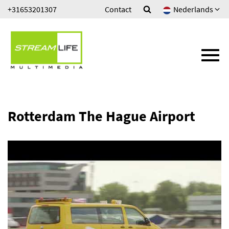
Ga
+31653201307
Contact
Nederlands
WONINGVIDEO
direct
naar
ONLINE VIDEO PROGRAMMA'S
de
inhoud
.
TV COMMERCIALS
MUZIEKPRODUCTIES
Rotterdam The Hague Airport